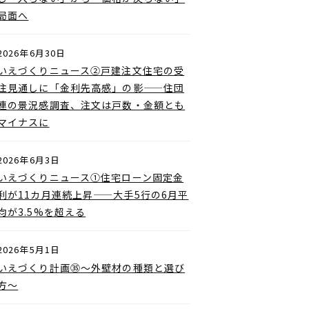
局面へ
2026年6月30日
いえづくりニュース②戸建注文住宅の受
注見通しに「金利先高感」の影——住団
連の景況感調査、注文は戸数・金額とも
マイナスに
2026年6月3日
いえづくりニュース①住宅ローン固定金
利が11カ月連続上昇——大手5行の6月平
均が3.5%を超える
2026年5月1日
いえづくり計画㉟〜外壁材の種類と選び
方〜