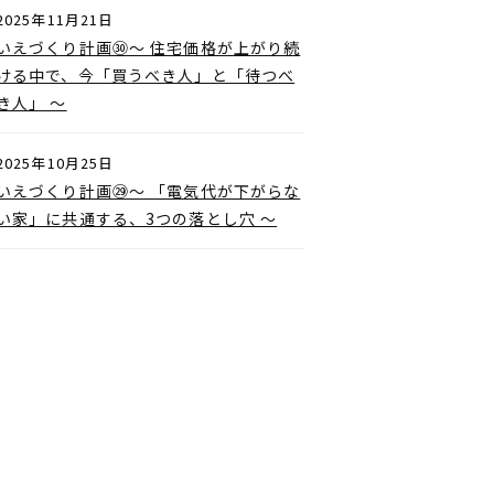
2025年11月21日
いえづくり計画㉚〜 住宅価格が上がり続
ける中で、今「買うべき人」と「待つべ
き人」 〜
2025年10月25日
いえづくり計画㉙〜 「電気代が下がらな
い家」に共通する、3つの落とし穴 〜