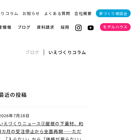
くりコラム
お知らせ
よくある質問
会社概要
家づくり相談会
産情報
ブログ
資料請求
採用
モデルハウス
ブログ
いえづくりコラム
最近の投稿
2026年7月28日
いえづくりニュース③屋根の下葺材、約
3カ月の受注停止から全面再開——ただ
し「入らない」から「価格が戻らない」