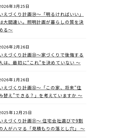
2026年3月25日
いえづくり計画㉞〜「明るければいい」
は大間違い。照明計画が暮らしの質を決
める〜
2026年2月26日
いえづくり計画㉝〜家づくりで後悔する
人は、最初に“これ”を決めていない 〜
2026年1月26日
いえづくり計画㉜〜「この家、将来“住
み替え”できる？」を考えていますか 〜
2025年12月25日
いえづくり計画㉛〜 住宅会社選びで9割
の人がハマる「見積もりの落とし穴」 〜