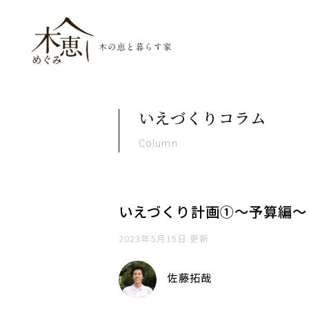
木恵（めぐみ）木の恵と暮ら
いえづくりコラム
Column
いえづくり計画①〜予算編〜
2023年5月15日 更新
佐藤拓哉