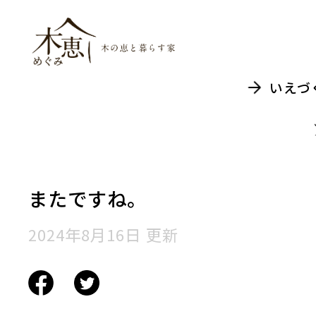
木恵（めぐみ）木
いえづ
またですね。
2024年8月16日 更新