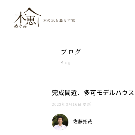
木恵（めぐみ）木の恵と暮ら
ブログ
Blog
完成間近、多可モデルハウス
2022年3月16日 更新
佐藤拓哉