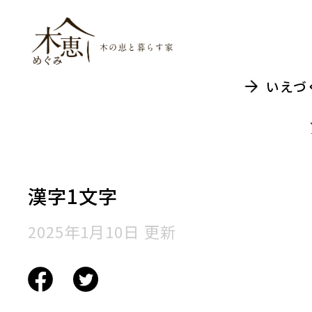
木恵（めぐみ）木
いえづ
漢字1文字
2025年1月10日 更新